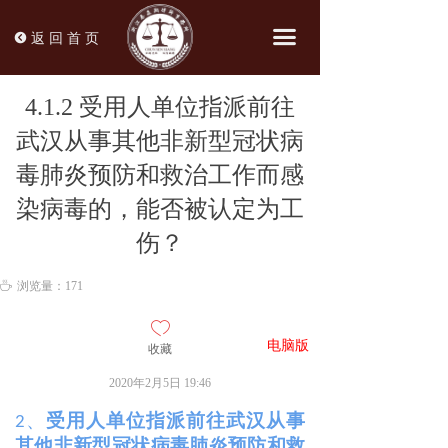
끀
뀸
返 回 首 页
4.1.2 受用人单位指派前往
武汉从事其他非新型冠状病
毒肺炎预防和救治工作而感
染病毒的，能否被认定为工
伤？
ꄘ
浏览量：
171
ꄀ
电脑版
收藏
网页
2020年2月5日
19:46
2、
受用人单位指派前往武汉从事
其他非新型冠状病毒肺炎预防和救