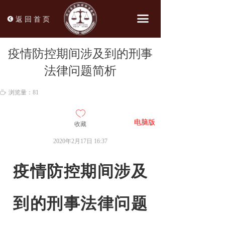
끀
뀸
返 回 首 页
疫情防控期间涉及到的刑事
法律问题简析
ꄘ
浏览量：
81
ꄀ
电脑版
收藏
网页
2020年2月17日
16:37
疫情防控期间涉及
到的
刑事法律问题