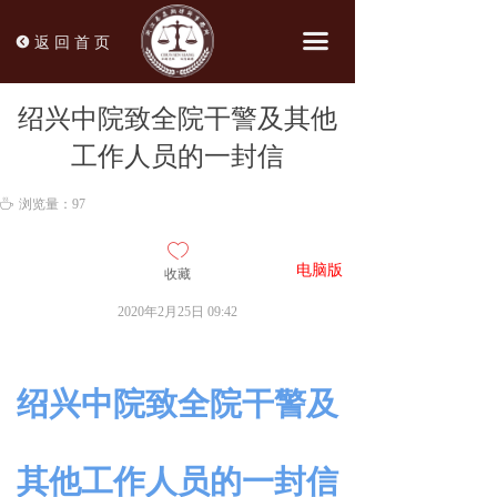
끀
뀸
返 回 首 页
绍兴中院致全院干警及其他
工作人员的一封信
ꄘ
浏览量：
97
ꄀ
电脑版
收藏
网页
2020年2月25日
09:42
绍兴中院致全院干警及
其他工作人员的一封信