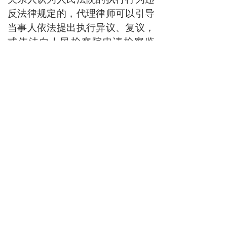
反法律规定的，代理律师可以引导
当事人依法提出执行异议、复议，
或依法向人民检察院申请检察监
督。
人民法院应当深入推进律师参
与化解和代理申诉制度，严格落实
中央政法委《关于建立律师参与化
解和代理涉法涉诉信访案件制度的
意见（试行）》和最高人民法院、
最高人民检察院、司法部《关于逐
步实行律师代理申诉制度的意见》
有关规定，深入推进律师代理执行
申诉制度，保障当事人依法行使申
诉权利，积极化解执行信访案件。
11.充分发挥律师在执行法治
宣传中的作用。人民法院、司法行