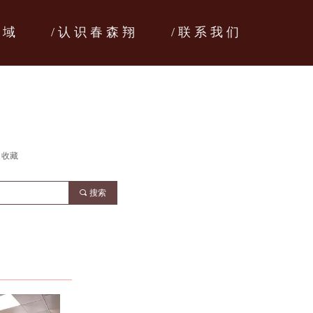
领 域
/ 认 识 春 森 翔
/ 联 系 我 们
收藏
끠
搜索