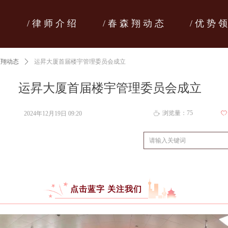
/ 律 师 介 绍
/ 春 森 翔 动 态
/ 优 势 
森翔动态
ꄲ
运昇大厦首届楼宇管理委员会成立
运昇大厦首届楼宇管理委员会成立
浏览量：
75
2024年12月19日
09:20
ꄀ
ꄘ
点击蓝字 关注我们