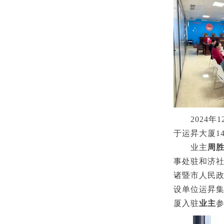
2024
于运昇大厦1
业主
周
事处驻和济
诸暨市人民
设单位运昇
厦入驻
业主