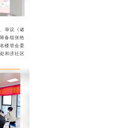
2、审议《诸
筹备组张艳
名楼管会委
事处和济社区