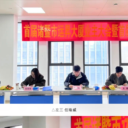
△左三
任瑜威