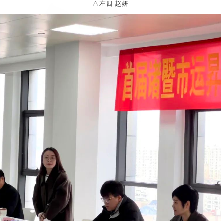
△左四 赵妍