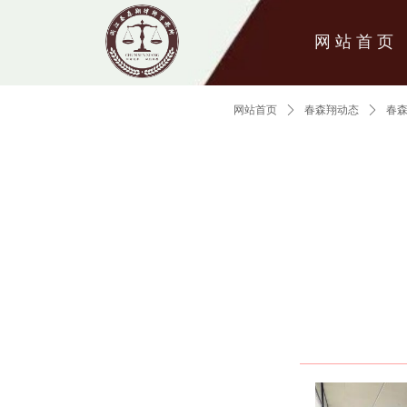
网 站 首 页
网站首页
ꄲ
春森翔动态
ꄲ
春