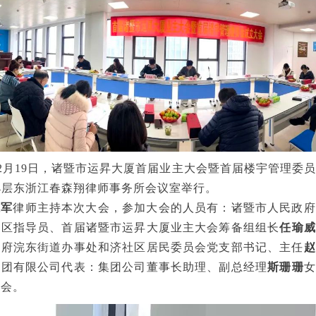
年12月19日，诸暨市运昇大厦首届业主大会暨首届楼宇管理委
4层东浙江春森翔律师事务所会议室举行。
胜军
律师主持本次大会，参加大会的人员有：诸暨市人民政府
社区指导员、首届诸暨市运昇大厦业主大会筹备组组长
任瑜威
政府浣东街道办事处和济社区居民委员会党支部书记、主任
赵
集团有限公司代表：集团公司董事长助理、副总经理
斯珊珊
女
参会。