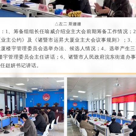
△左二 斯姗姗
：1、筹备组组长任瑜威介绍业主大会前期筹备工作情况；
厦业主公约》及《诸暨市运昇大厦业主大会议事规则》；3、
大厦楼宇管理委员会选举办法、候选人情况；4、选举产生三
楼宇管理委员会主任讲话；6、诸暨市人民政府浣东街道办
主任赵妍书记讲话。