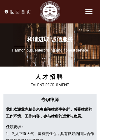
끀
返 回 首 页
뀸
和谐进取 诚信服务
Harmonious, enterprising and honest service
人 才 招 聘
TALENT RECRUIMENT
专职律师
我们欢迎业内精英来春森翔律师事务所，感受律师的
工作环境、工作内容，参与律所的运营与发展。
任职要求
：
1、为人正直大气，富有责任心，具有良好的团队合作