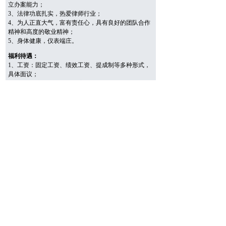
立办案能力；
3、法律功底扎实，热爱律师行业；
4、为人正直大气，富有责任心，具有良好的团队合作
精神和高度的敬业精神；
5、身体健康，仪表端庄。
福利待遇：
1、工资：固定工资、绩效工资、提成制等多种形式，
具体面议；
2、实行法定节假日休息制度，每周双休；
3、党团建设及所内文化交流互动。
岗位职责
：
1、协助处理工作邮件、客户电话；
2、协助收集资料、查询法律法规、整理案例，并根据
要求完成对内或对外的调研报告；
3、根据律师要求，进行业务合同的审查、法律文书的
撰写等；
4、根据律师要求，协助跟进具体案件。
电话：0575-87228728
ꂅ
邮箱：1833286034@qq.com
ꂘ
地址：浙江省绍兴市诸暨市浣东街道东旺路210号
ꄹ