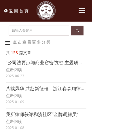
끀
返 回 首 页
뀸
끠
点击查看更多分类
끀
共
158
篇文章
“公司法要点与商业窃密防控”主题研讨会圆满收官
点击阅读
2025-06-23
八载风华 共赴新征程—浙江春森翔律师事务所八周年团建活动
点击阅读
2025-01-09
我所律师获评和济社区“金牌调解员”
点击阅读
2025-01-08