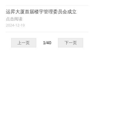
运昇大厦首届楼宇管理委员会成立
点击阅读
2024-12-19
上一页
1
/
40
下一页
电话：0575-87228728
ꂅ
邮箱：1833286034@qq.com
ꂘ
地址：浙江省绍兴市诸暨市浣东街道东旺路210号
ꄹ
运昇大厦14层东、15层
电脑版
京ICP备19007553号-1
本网站由阿里云提供云计算及安全服务
Powered by 万网