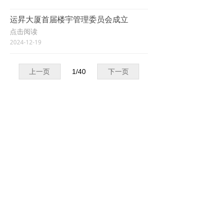
运昇大厦首届楼宇管理委员会成立
点击阅读
2024-12-19
上一页
1
/
40
下一页
电话：0575-87228728
ꂅ
邮箱：1833286034@qq.com
ꂘ
地址：浙江省绍兴市诸暨市浣东街道东旺路210号
ꄹ
运昇大厦14层东、15层
电脑版
京ICP备19007553号-1
本网站由阿里云提供云计算及安全服务
Powered by 万网