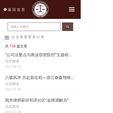
끀
返 回 首 页
뀸
끠
点击查看更多分类
끀
共
158
篇文章
“公司法要点与商业窃密防控”主题研讨会圆满收官
点击阅读
2025-06-23
八载风华 共赴新征程—浙江春森翔律师事务所八周年团建活动
点击阅读
2025-01-09
我所律师获评和济社区“金牌调解员”
点击阅读
2025-01-08